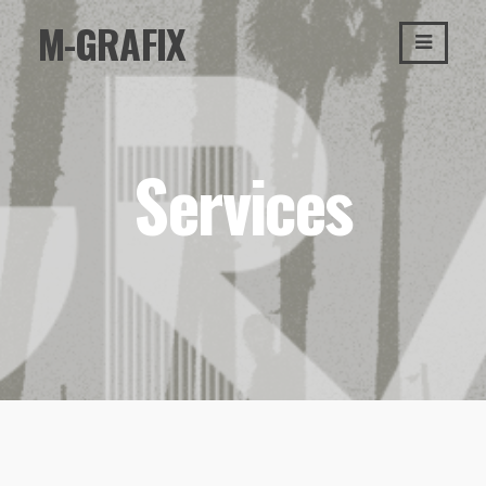
Passer
M-GRAFIX
au
contenu
Services